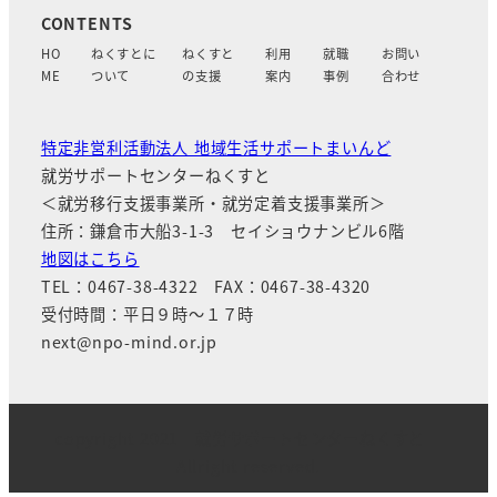
HO
ねくすとに
ねくすと
利用
就職
お問い
ME
ついて
の支援
案内
事例
合わせ
特定非営利活動法人 地域生活サポートまいんど
就労サポートセンターねくすと
＜就労移行支援事業所・就労定着支援事業所＞
住所：鎌倉市大船3-1-3 セイショウナンビル6階
地図はこちら
TEL：0467-38-4322 FAX：0467-38-4320
受付時間：平日９時～１７時
next@npo-mind.or.jp
copyright 2021 就労サポートセンターねくすと
Allright reserved.