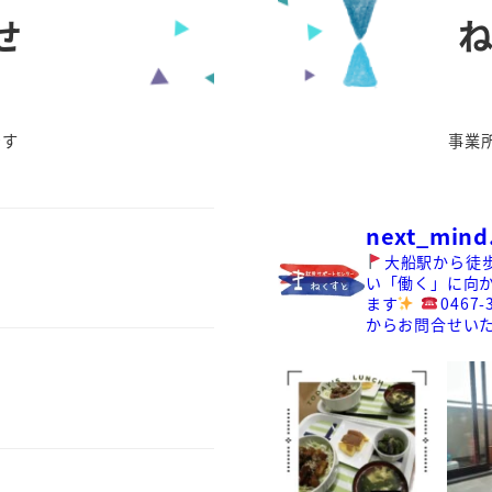
せ
ね
です
事業
next_mind
大船駅から徒
い「働く」に向
ます
0467-
からお問合せい